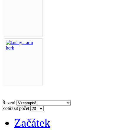
Řazení
Zobrazit počet
Začátek