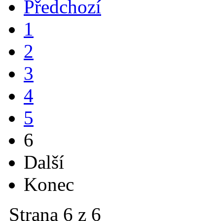
Předchozí
1
2
3
4
5
6
Další
Konec
Strana 6 z 6